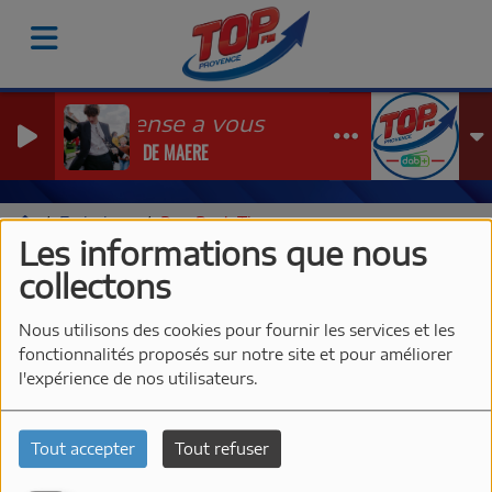
Je pense a vous
PIERRE DE MAERE
Emissions
Pop Rock Time
Les informations que nous
POP ROCK TIME
collectons
Nous utilisons des cookies pour fournir les services et les
fonctionnalités proposés sur notre site et pour améliorer
l'expérience de nos utilisateurs.
Tout accepter
Tout refuser