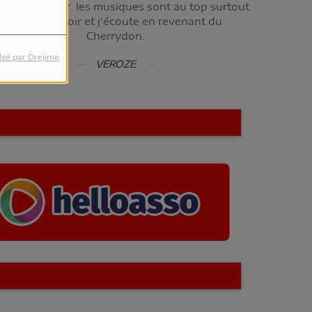
s m'en passer. les musiques sont au top surtout
le samedi soir et j'écoute en revenant du
Cherrydon.
lsé par Orejime
VEROZE