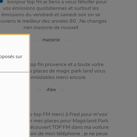
bonjour top fm je tiens a vous féliciter pour
vos émissions quotidiennes et surtout les
émissions du vendredi et samedi soir on se
uviens le meilleur des années 80. ,Ne changez
rien marjorie de rousset
marjorie
roposés sur
Merci a top fm provence et a toute votre
quipe pour les places de magic park land vous
êtes formidables merci encore
Alex
merci radio top FM merci à Fred pour m'voir
mis de gagner mes places pour Magicland Park.
uis que j'ai découvert TOP FM dans ma voiture
 sur l'application de mon téléphone , je ne peux