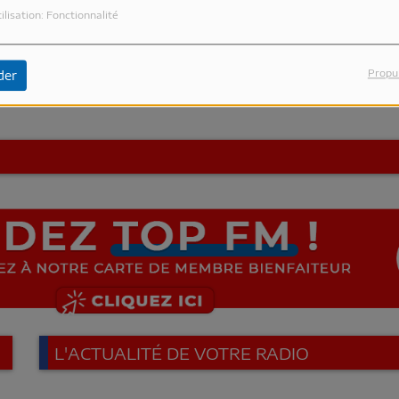
plu
ilisation: Fonctionnalité
Propu
der
L'ACTUALITÉ DE VOTRE RADIO