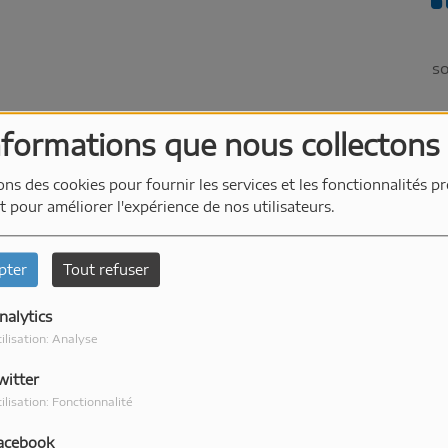
so
nformations que nous collectons
ons des cookies pour fournir les services et les fonctionnalités p
et pour améliorer l'expérience de nos utilisateurs.
é
pter
Tout refuser
nalytics
ilisation: Analyse
witter
per
ilisation: Fonctionnalité
dep
et
acebook