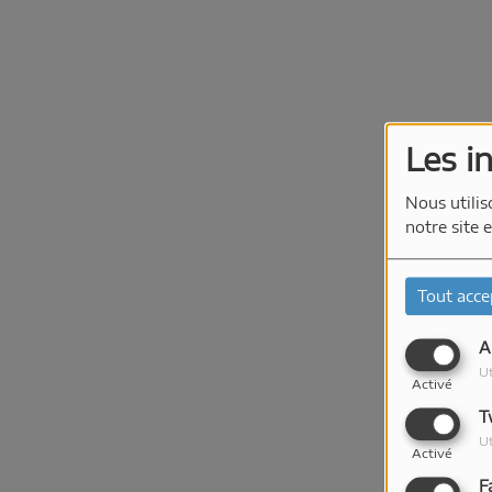
Les i
Nous utilis
notre site 
Tout acce
A
Ut
Activé
T
Ut
Activé
F