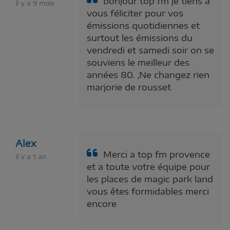
bonjour top fm je tiens a
il y a 9 mois
vous féliciter pour vos
émissions quotidiennes et
surtout les émissions du
vendredi et samedi soir on se
souviens le meilleur des
années 80. ,Ne changez rien
marjorie de rousset
Alex
Merci a top fm provence
il y a 1 an
et a toute votre équipe pour
les places de magic park land
vous êtes formidables merci
encore