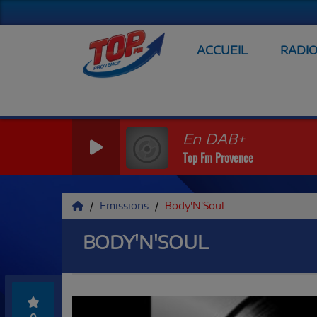
ACCUEIL
RADI
En DAB+
Top Fm Provence
Emissions
Body'N'Soul
BODY'N'SOUL