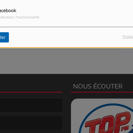
acebook
ilisation: Fonctionnalité
our commenter cet article
CONNECTER
Propu
der
NOUS ÉCOUTER