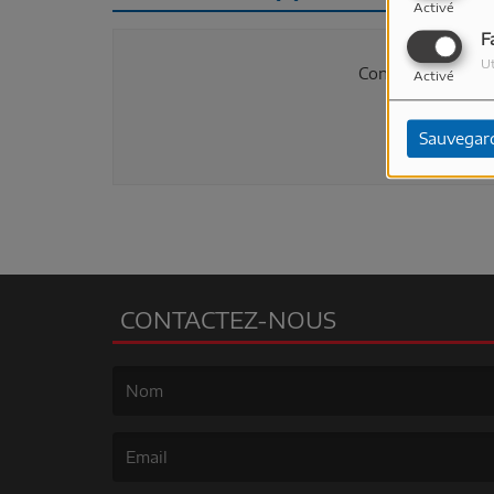
Activé
F
Ut
Connectez-vous p
Activé
SE 
Sauvegar
CONTACTEZ-NOUS
(Le nom est obligatoire. )
(L’email est obligatoire. )