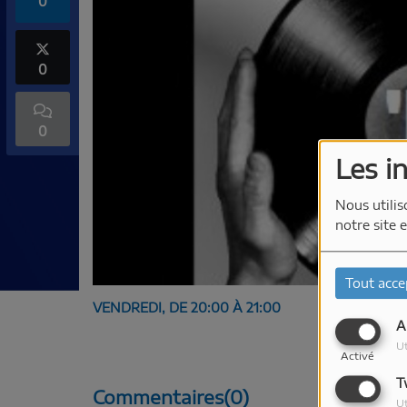
0
0
0
Les i
Nous utilis
notre site 
Tout acce
VENDREDI, DE 20:00 À 21:00
A
Ut
Activé
T
Commentaires(0)
Ut